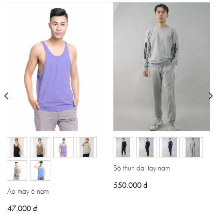
Bộ thun dài tay nam
550.000
đ
Áo may ô nam
47.000
đ