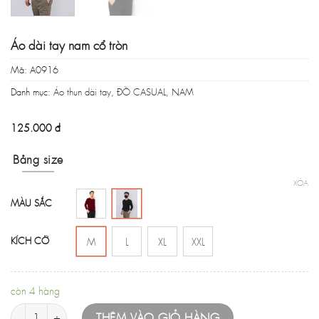
Áo dài tay nam cổ tròn
Mã:
A0916
Danh mục:
Áo thun dài tay
,
ĐỒ CASUAL
,
NAM
125.000
đ
Bảng size
XÓA
MÀU SẮC
KÍCH CỠ
M
L
XL
XXL
còn 4 hàng
Áo dài tay nam cổ tròn số lượng
THÊM VÀO GIỎ HÀNG