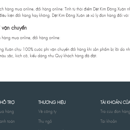
ách hàng mua online, đổi hàng online: Tính từ thời điểm Dệt Kim Đông Xuân 
iều kiện đổi hàng hay không. Dệt Kim Đông Xuân sẽ xử lý đơn hàng đổi với t
í vận chuyển
h hàng mua online, đổi hàng online:
ng Xuân chịu 100% cước phí vận chuyển đổi hàng khi sản phẩm bị lỗi do nhà
àu sắc, kích cỡ, kiểu dáng như Quý khách hàng đã đặt.
 HỖ TRỢ
THƯƠNG HIỆU
TÀI KHOẢN CỦ
ua hàng
Về công ty
Tra cứu đơn hàn
anh toán
Thư ngỏ
Tài khoản