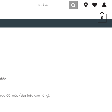
Tìm
kiếm:
0
khỏe).
được đổi màu/size (nếu còn hàng).