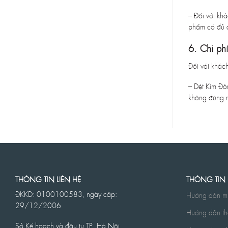
– Đối với kh
phẩm có đủ đ
6. Chi ph
Đối với khác
– Dệt Kim Đô
không đúng m
THÔNG TIN LIÊN HỆ
THÔNG TIN
ĐKKD: 0100100583, ngày cấp:
Hướng dẫn m
29/12/2006
Hướng dẫn th
Sở Kế hoạch và đầu tư TP. Hà Nội