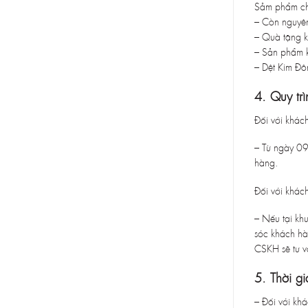
Sảm phẩm chỉ
– Còn nguyên
– Quà tặng k
– Sản phẩm k
– Dệt Kim Đô
4. Quy trì
Đối với khác
– Từ ngày 09
hàng.
Đối với khác
– Nếu tại kh
sóc khách h
CSKH sẽ tư v
5. Thời gi
– Đối với kh