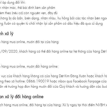
 áp dụng đổi khi:
 nhãn mác, thẻ bài đính kèm sản phẩm
èm theo (nếu có) còn nguyên vẹn, đầy đủ
hông bị dơ bẩn, biến dạng, nhăn nhàu, hư hỏng bởi các tác nhân bên ngo
ng Xuân có quyền từ chối nhận lại sản phẩm có dấu hiệu đã qua sử dụng
nh xử lý
h hàng mua online, muốn đổi tại cửa hàng:
/09/2020, khách hàng có thể đổi hàng online tại hệ thống cửa hàng Dệt K
h hàng mua online, muốn đổi hàng online:
u vực của khách hàng không có cửa hàng Dệt Kim Đông Xuân hoặc khách hàng
àng theo số hotline: 0866.190019 hoặc inbox qua Facebook Fanpage của
ấn về trường hợp đơn hàng muốn đổi của Quý khách và hướng dẫn các bướ
an xử lý đổi hàng online
ách hàng mua online, đổi hàng tại cửa hàng: Xử lý ngay tại thời điểm NVBH 