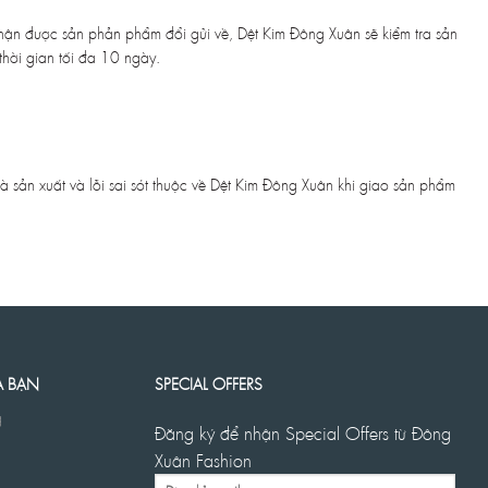
nhận được sản phản phẩm đổi gửi về, Dệt Kim Đông Xuân sẽ kiểm tra sản
hời gian tối đa 10 ngày.
 sản xuất và lỗi sai sót thuộc về Dệt Kim Đông Xuân khi giao sản phẩm
A BẠN
SPECIAL OFFERS
g
Đăng ký để nhận Special Offers từ Đông
Xuân Fashion