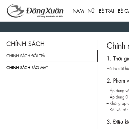
Skip
to
NAM
NỮ
BÉ TRAI
BÉ G
content
CHÍNH SÁCH
Chính 
CHÍNH SÁCH ĐỔI TRẢ
1. Thời g
CHÍNH SÁCH BẢO MẬT
Hỗ trợ đổi h
2. Phạm v
– Áp dụng với
– Áp dụng 0
– Không áp d
– Đối với sả
3. Điều k