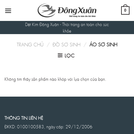
Skip
to
0
content
Dệt Kim Đông Xuân - Thời trang an toàn cho sức
khỏe
TRANG CHỦ
/
ĐỒ SƠ SINH
/
ÁO SƠ SINH
LỌC
Không tìm thấy sản phẩm nào khớp với lựa chọn của bạn.
THÔNG TIN LIÊN HỆ
ĐKKD: 0100100583, ngày cấp: 29/12/2006