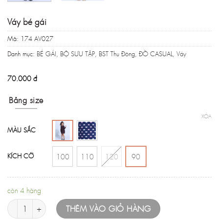
Váy bé gái
Mã:
174 AV027
Danh mục:
BÉ GÁI
,
BỘ SƯU TẬP
,
BST Thu Đông
,
ĐỒ CASUAL
,
Váy
70.000
đ
Bảng size
XÓA
MÀU SẮC
KÍCH CỠ
100
110
120
90
còn 4 hàng
Váy bé gái số lượng
THÊM VÀO GIỎ HÀNG