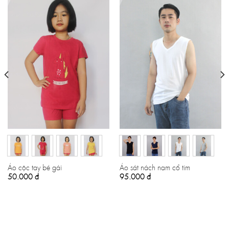
Áo cộc tay bé gái
Áo sát nách nam cổ tim
50.000
đ
95.000
đ