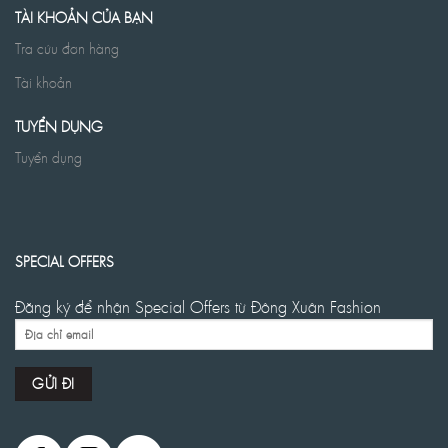
TÀI KHOẢN CỦA BẠN
Tra cứu đơn hàng
Tài khoản
TUYỂN DỤNG
Tuyển dụng
SPECIAL OFFERS
Đăng ký để nhận Special Offers từ Đông Xuân Fashion