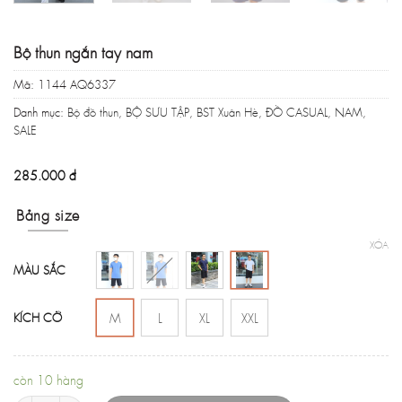
Bộ thun ngắn tay nam
Mã:
1144 AQ6337
Danh mục:
Bộ đồ thun
,
BỘ SƯU TẬP
,
BST Xuân Hè
,
ĐỒ CASUAL
,
NAM
,
SALE
285.000
đ
Bảng size
XÓA
MÀU SẮC
KÍCH CỠ
M
L
XL
XXL
còn 10 hàng
Bộ thun ngắn tay nam số lượng