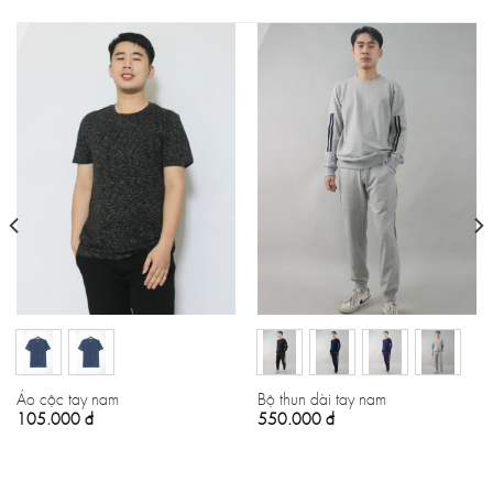
Áo cộc tay nam
Bộ thun dài tay nam
105.000
đ
550.000
đ