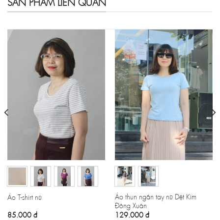
SẢN PHẨM LIÊN QUAN
Áo thun ngắn tay nữ Dệt Kim
Áo T-shirt nữ
Đông Xuân
85.000
đ
129.000
đ