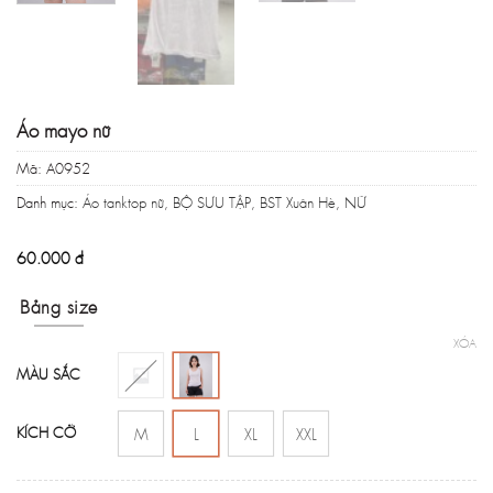
Áo mayo nữ
Mã:
A0952
Danh mục:
Áo tanktop nữ
,
BỘ SƯU TẬP
,
BST Xuân Hè
,
NỮ
60.000
đ
Bảng size
XÓA
MÀU SẮC
KÍCH CỠ
M
L
XL
XXL