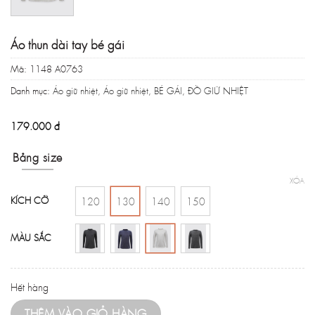
Áo thun dài tay bé gái
Mã:
1148 A0763
Danh mục:
Áo giữ nhiệt
,
Áo giữ nhiệt
,
BÉ GÁI
,
ĐỒ GIỮ NHIỆT
179.000
đ
Bảng size
XÓA
KÍCH CỠ
120
130
140
150
MÀU SẮC
Hết hàng
THÊM VÀO GIỎ HÀNG