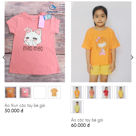
Áo thun cộc tay bé gái
50.000
đ
Áo cộc tay bé gái
60.000
đ