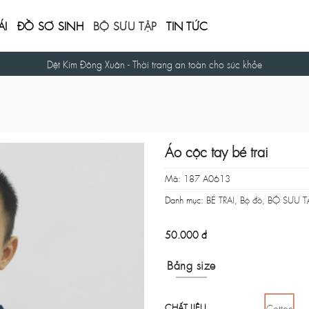
ÁI
ĐỒ SƠ SINH
BỘ SƯU TẬP
TIN TỨC
Cam kết bảo mật thông tin người mua hàng.
Áo cộc tay bé trai
Mã:
187 A0613
Danh mục:
BÉ TRAI
,
Bộ đồ
,
BỘ SƯU T
50.000
đ
Bảng size
CHẤT LIỆU
Cotton