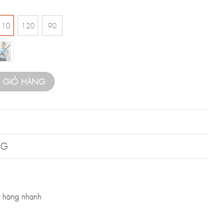
110
120
90
O GIỎ HÀNG
NG
 hàng nhanh