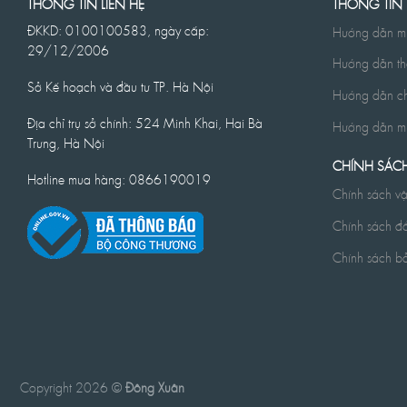
THÔNG TIN LIÊN HỆ
THÔNG TIN
ĐKKD: 0100100583, ngày cấp:
Hướng dẫn m
29/12/2006
Hướng dẫn th
Sở Kế hoạch và đầu tư TP. Hà Nội
Hướng dẫn ch
Địa chỉ trụ sở chính: 524 Minh Khai, Hai Bà
Hướng dẫn mu
Trưng, Hà Nội
CHÍNH SÁC
Hotline mua hàng: 0866190019
Chính sách v
Chính sách đổ
Chính sách b
Copyright 2026 ©
Đông Xuân