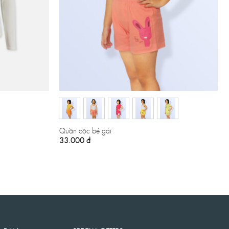
Quần cộc bé gái
33.000
đ