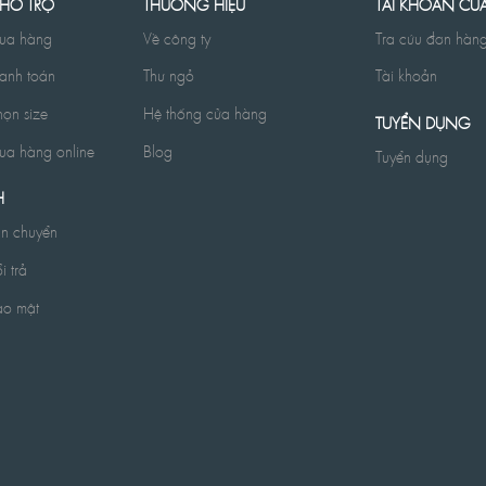
 HỖ TRỢ
THƯƠNG HIỆU
TÀI KHOẢN CỦ
ua hàng
Về công ty
Tra cứu đơn hàn
anh toán
Thư ngỏ
Tài khoản
ọn size
Hệ thống cửa hàng
TUYỂN DỤNG
a hàng online
Blog
Tuyển dụng
H
ận chuyển
i trả
ảo mật