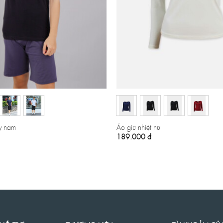
y nam
Áo giữ nhiệt nữ
189.000
đ