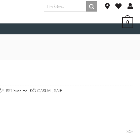
Tìm
kiếm:
0
ẬP
,
BST Xuân Hè
,
ĐỒ CASUAL
,
SALE
XÓA