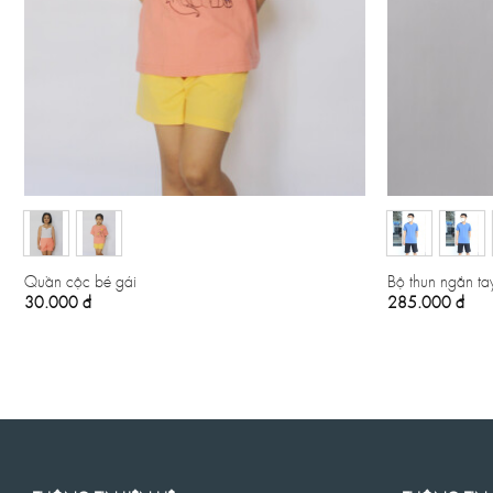
Quần cộc bé gái
Bộ thun ngắn ta
30.000
đ
285.000
đ