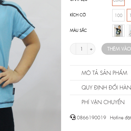
KÍCH CỠ
100
MÀU SẮC
Áo cộc tay bé trai số lượng
THÊM VÀ
MÔ TẢ SẢN PHẨM
QUY ĐỊNH ĐỔI HÀ
PHÍ VẬN CHUYỂN
0866190019 - Hotline đặt