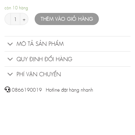
còn 10 hàng
Bộ quần áo ngắn tay bé gái số lượng
THÊM VÀO GIỎ HÀNG
MÔ TẢ SẢN PHẨM
QUY ĐỊNH ĐỔI HÀNG
PHÍ VẬN CHUYỂN
0866190019 - Hotline đặt hàng nhanh