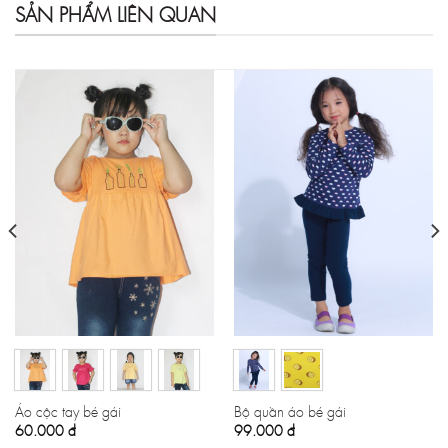
SẢN PHẨM LIÊN QUAN
Áo cộc tay bé gái
Bộ quần áo bé gái
60.000
đ
99.000
đ