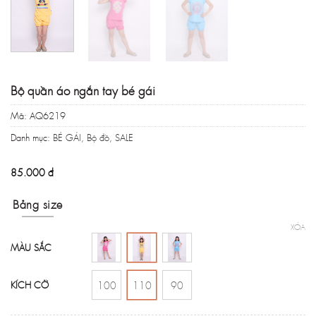
Bộ quần áo ngắn tay bé gái
Mã:
AQ6219
Danh mục:
BÉ GÁI
,
Bộ đồ
,
SALE
85.000
đ
Bảng size
XÓA
MÀU SẮC
KÍCH CỠ
100
110
90