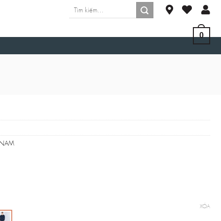
Tìm
kiếm:
0
NAM
XÓA