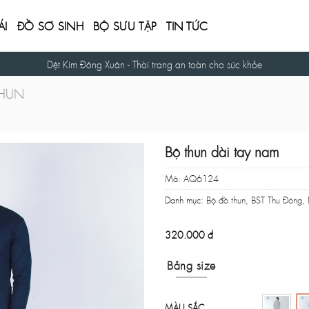
ÁI
ĐỒ SƠ SINH
BỘ SƯU TẬP
TIN TỨC
Cam kết bảo mật thông tin người mua hàng.
THUN
Bộ thun dài tay nam
Mã:
AQ6124
Danh mục:
Bộ đồ thun
,
BST Thu Đông
,
320.000
đ
Bảng size
MÀU SẮC