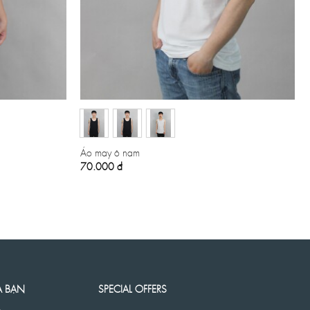
Áo may ô nam
70.000
đ
A BẠN
SPECIAL OFFERS