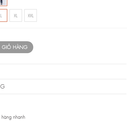
L
XL
XXL
O GIỎ HÀNG
NG
 hàng nhanh