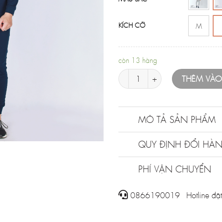
KÍCH CỠ
M
còn 13 hàng
Bộ thun dài tay nam số lượng
THÊM VÀ
MÔ TẢ SẢN PHẨM
QUY ĐỊNH ĐỔI HÀ
PHÍ VẬN CHUYỂN
0866190019 - Hotline đặt