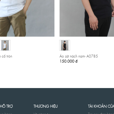
 cổ tròn
Áo sát nách nam- A0785
150.000
đ
 HỖ TRỢ
THƯƠNG HIỆU
TÀI KHOẢN CỦ