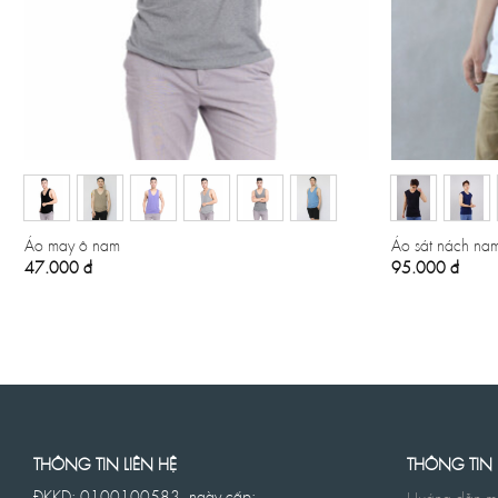
Áo may ô nam
Áo sát nách nam
47.000
đ
95.000
đ
THÔNG TIN LIÊN HỆ
THÔNG TIN
ĐKKD: 0100100583, ngày cấp: